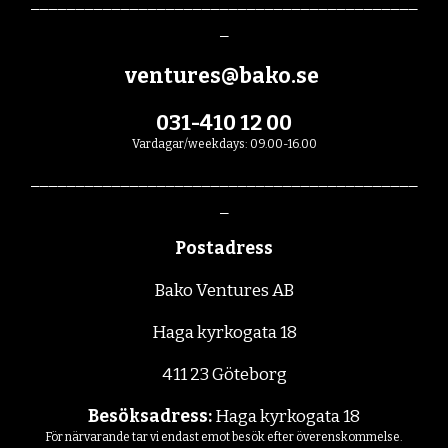
___________________________________________
_
ventures@bako.se 
031-410 12 00
Vardagar/weekdays: 09.00-16.00
___________________________________________
_
Postadress
Bako Ventures AB
Haga kyrkogata 18
411 23 Göteborg
Besöksadress:
 Haga kyrkogata 18
För närvarande tar vi endast emot besök efter överenskommelse.